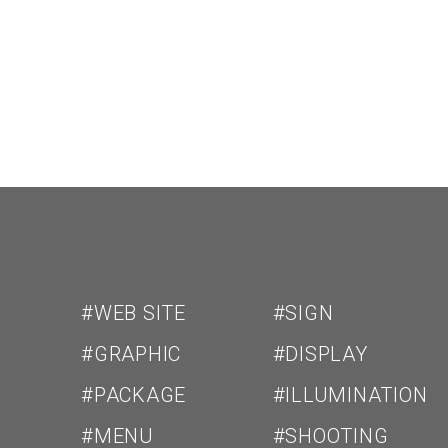
投
稿
ナ
ビ
ゲ
ー
シ
ョ
ン
#WEB SITE
#SIGN
#GRAPHIC
#DISPLAY
#PACKAGE
#ILLUMINATION
#MENU
#SHOOTING